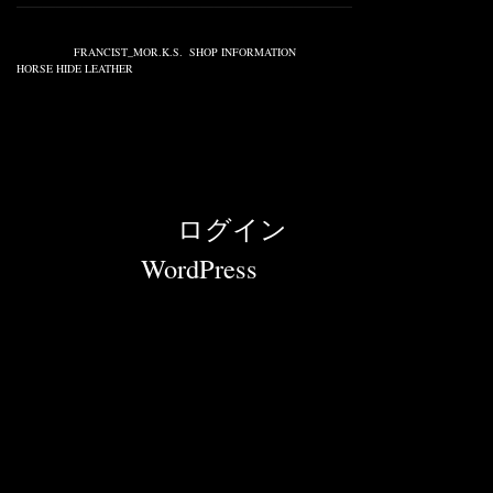
————————————————————————————————————
Published on 4月 04, 2009 3:44 PM.
Filed under:
FRANCIST_MOR.K.S.
,
SHOP INFORMATION
Tags:
HORSE HIDE LEATHER
© 2026 News |
ログイン
Powered by
WordPress
with "tanzaku" Word