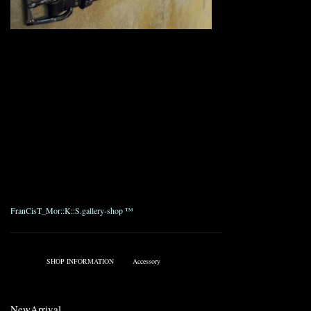
MV9001 FRANCIST_MOR.K.S.LOVE1965 VINTAGE
STUDS VELT
C/# White. Camel. Black
Size : 1, 2
Price : ¥24,150_
MV9003 FRANCIST_MOR.K.S.LOVE1965 VINTAGE
STUDS VELT / Rhinestone
C/# White. Black
Size : 1, 2
Price : ¥30,450_
FranCisT_Mor::K::S.gallery-shop ™
————————————————————————————————————
Published on 4月 19, 2009 8:34 AM.
Filed under:
SHOP INFORMATION
Tags:
Accessory
NewArrival