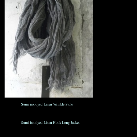
MP9016
Sumi ink dyed Linen Wrinkle Stole
¥11,550_
MS9004
Sumi ink dyed Linen Hook Long Jacket
Size : 2. 3