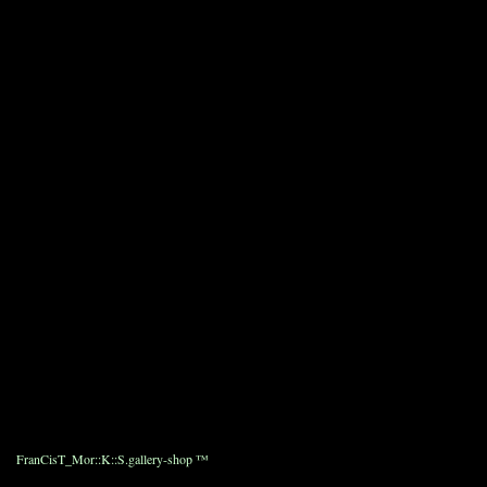
09 BLACK
Price : ¥131,250_
Size :0. 1 . 2 . 3
ML9002 FRANCIST_MOR.K.S. Modified-M65 JKT. /
HibISKULL Swarovski Special Type1.
Punting Horse hide Leather ( 0.6m/m )
01 WHITE
24 PINK
85 TARQUOIS
09 BLACK
Price : ¥152,250_
Size : 3 . 4 ( 強縮仕上げの為ワンサイズ小さく上がっ
ております。）
FranCisT_Mor::K::S.gallery-shop ™