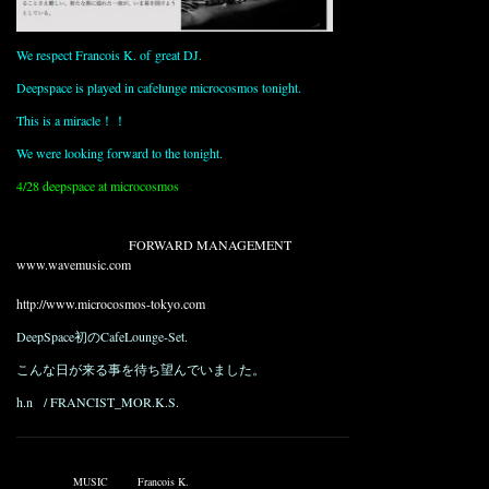
We respect Francois K. of great DJ.
Deepspace is played in cafelunge microcosmos tonight.
This is a miracle！！
We were looking forward to the tonight.
4/28 deepspace at microcosmos
OPEN : 00:00〜05:00
DOOR : 3,000yen 1/d
DJ: FRANCOIS K. (
FORWARD MANAGEMENT
/
www.wavemusic.com
)
more info
http://
www.mic
rocosmo
s-tokyo
.com
DeepSpace初のCafeLounge-Set.
こんな日が来る事を待ち望んでいました。
h.n / FRANCIST_MOR.K.S.
————————————————————————————————————
Published on 4月 28, 2009 1:02 PM.
Filed under:
MUSIC
Tags:
Francois K.