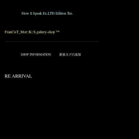
¥22,050_
MT9014
Slow ll Speak Ex.LTD Edition Tee.
¥9,450_
FranCisT_Mor::K::S.gallery-shop ™
————————————————————————————————————
Published on 4月 07, 2009 6:28 PM.
Filed under:
SHOP INFORMATION
Tags:
新規タグの追加
RE ARRIVAL
ML9001 FRANCIST_MOR.K.S. Modified-1950′s
OneStar Raiders JKT.
Punting Horse hide Leather ( 0.6m/m )
01 WHITE
85 TARQUOIS
24 PINK