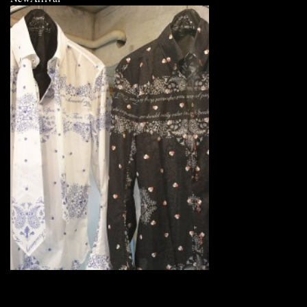
FranCisT_MOR.K.S. DressLine
MS9028 HibiSkull-Bandana Opal Curve Sleev Shirt with