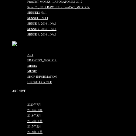
FranCisT MORKS. LABORATORIES 2017
Safari 2 _ 2017 RAWLIFE x FranCisT_MOR.K.S.
SENSE12 No.1
SENSE11. NO.1
SENSE 9. 2016 _ No.1
SENSE 7. 2016 _ No.1
SENSE 4. 2016 _ No.1
ART
(3)
FRANCIST_MOR.K.S.
(104)
MEDIA
(58)
MUSIC
(31)
SHOP INFORMATION
(163)
UNCATEGORIZED
(2)
あああああ
2020年7月
2018年10月
2018年3月
2017年11月
2017年2月
2016年11月