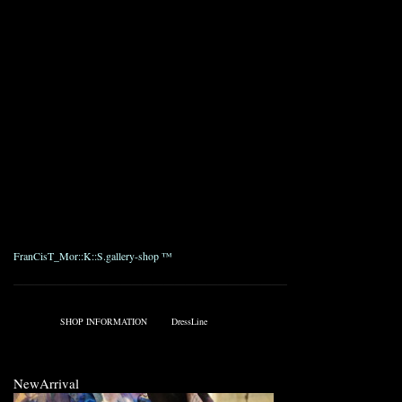
tie
Color : 01 White , 09 Black
Size : 1,2,3
Price : ¥29,400_
MS9027 HibiSkull-Bandana Silk Satin Dress Shirt
Color : 51 Beige , 01 White
Size : 1,2,3
Price : ¥28,350_
COLORS T-Shirt
FranCisT_Mor::K::S.gallery-shop ™
————————————————————————————————————
Published on 4月 15, 2009 2:31 AM.
Filed under:
SHOP INFORMATION
Tags:
DressLine
NewArrival