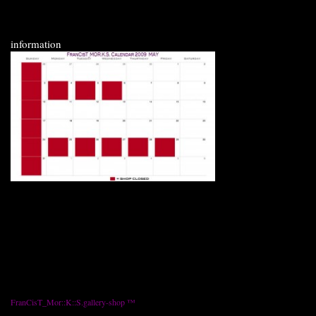
information
♦FranCisT_Mor::K::S.gallery-shop5月休業日のお知らせ♦
4/29（Wed) 祝日 / 営業致しております。
皆様のご来店心よりお待ち致しております。
FranCisT_Mor::K::S.gallery-shop ™