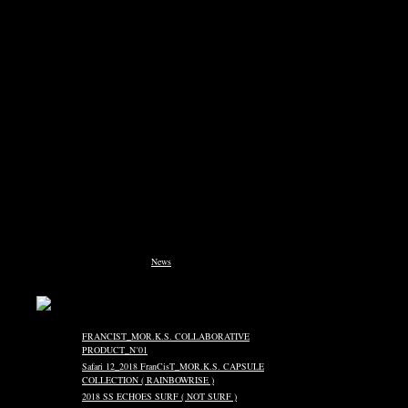
Just another WordPress weblog
You are currently browsing the
News
blog archives for 4月,
2009.
FRANCIST_MOR.K.S. COLLABORATIVE
PRODUCT_N˚01
Safari 12_2018 FranCisT_MOR.K.S. CAPSULE
COLLECTION ( RAINBOWRISE )
2018 SS ECHOES SURF ( NOT SURF )