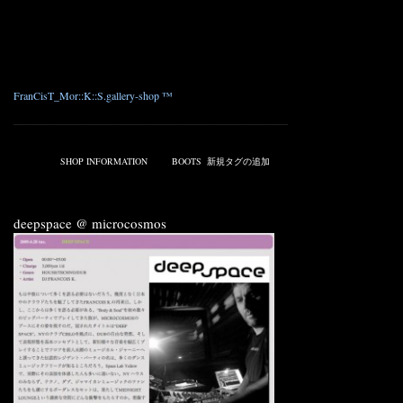
Horse Hide Leather Swarovski HibiSkull-Line SneakerFace
Zip-Up Boots
Color : White , Camel , Black
size : 2 (26.5cm) , 3 (27.5cm)
Price : ¥ 73,500_
FranCisT_Mor::K::S.gallery-shop ™
————————————————————————————————————
Published on 4月 28, 2009 7:00 PM.
Filed under:
SHOP INFORMATION
Tags:
BOOTS
,
新規タグの追加
deepspace @ microcosmos