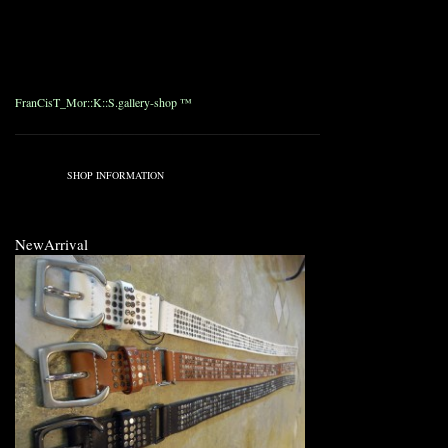
Style/No. : MO9003-S
Model. : R/C Satin x Punting Leather M65 Jaket
Color. : 09 Black.
Size. : 1. 2. 3.
Price. : ¥70,350_ ( ¥67,000_ )
FranCisT_Mor::K::S.gallery-shop ™
————————————————————————————————————
Published on 4月 23, 2009 1:01 AM.
Filed under:
SHOP INFORMATION
NewArrival