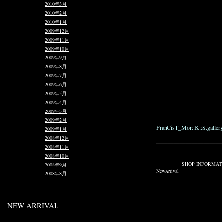
2010年3月
2010年2月
2010年1月
MO9009-S Tybeck MurtiFu
2009年12月
2009年11月
Color : 09 Black
2009年10月
Size : 2,3
2009年9月
2009年8月
Price : ¥46,200_
2009年7月
2009年6月
♦マルチファンクション
2009年5月
り外し出来、オールシー
2009年4月
チファンクションジャケ
2009年3月
可能の為、多数の配色を
2009年2月
FranCisT_Mor::K::S.galle
2009年1月
2008年12月
———————————
2008年11月
2008年10月
Published on 4月 29, 2009 4:2
Filed under:
SHOP INFORMAT
2008年9月
NewArrival
2008年8月
NEW ARRIVAL
MP9102