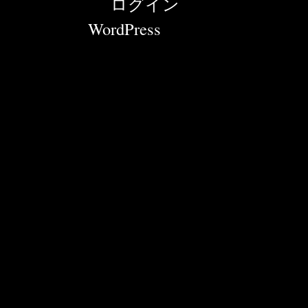
© 2026 News |
ログイン
Powered by
WordPress
with "tanzaku" Word