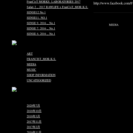
FranCisT MORKS. LABORATORIES 2017
http://www.facebook.com
Safari 2 _ 2017 RAWLIFE x FranCisT_MOR.K.S.
———————————
SENSE12 No.1
SENSE11. NO.1
Published on 10月 22, 2012 1:
SENSE 9. 2016 _ No.1
Filed under:
MEDIA
SENSE 7. 2016 _ No.1
SENSE 4. 2016 _ No.1
ART
(3)
FRANCIST_MOR.K.S.
(104)
MEDIA
(58)
MUSIC
(31)
SHOP INFORMATION
(163)
UNCATEGORIZED
(2)
あああああ
2020年7月
2018年10月
2018年3月
2017年11月
2017年2月
2016年11月