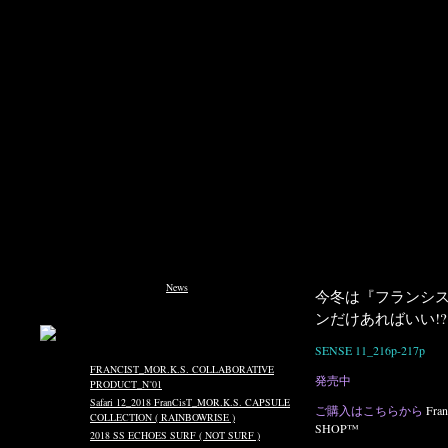
Just another WordPress weblog
You are currently browsing the
News
blog archives for 10月,
今冬は『フランシ
2012.
ンだけあればいい!?
SENSE 11_216p-217p
FRANCIST_MOR.K.S. COLLABORATIVE
発売中
PRODUCT_N˚01
Safari 12_2018 FranCisT_MOR.K.S. CAPSULE
ご購入はこちらから
Fra
COLLECTION ( RAINBOWRISE )
SHOP™
2018 SS ECHOES SURF ( NOT SURF )