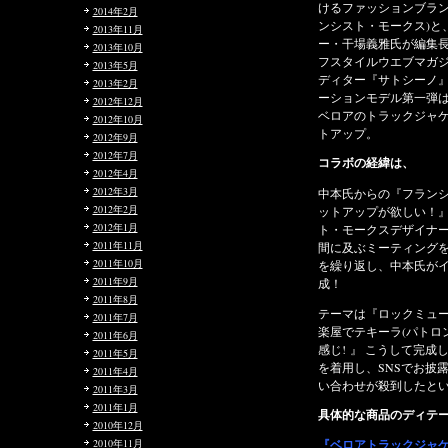
けるファッションブランドFranCisT_MOR.K.S. (フラ
2014年2月
ンシスト・モークス)と、ファッションディレクタ
2013年11月
ー・干場義雅氏が編集長を務めるファッション＆ライ
2013年10月
フスタイルウエブマガジンFORZA STYLE のマルチエ
2013年5月
ディター『サトシーノ』こと中本智士氏とのコラボレ
2013年2月
ーションモデル第一弾は、ハイテンションストレッチ
2012年12月
ベロアのトラックジャケットとイージーパンツのセッ
2012年10月
トアップ。
2012年9月
2012年7月
コラボの経緯は、
2012年4月
2012年3月
中本氏からの『フランシスト・モークスでベロアのセ
2012年2月
ットアップが欲しい！』という熱い要望をフランシス
2012年1月
ト・モークスデザイナーの中村が受け、直ぐさま７時
2011年11月
間に及ぶミーティングを開始し、何度もサンプル作成
2011年10月
を繰り返し、中本氏がイメージしたセットアップが完
2011年9月
成！
2011年8月
テーマは『ロックミュージシャンが、ステージ降りて
2011年7月
楽屋でテキーラ(パトロン)飲みながらリラックスする
2011年6月
感じ! 』 こうして完成した世界に１着のベロアスーツ
2011年5月
を着用し、SNSでお披露目したところ、読者からの問
2011年4月
い合わせが殺到したという。
2011年3月
2011年1月
具体的な商品のディテールは?
2010年12月
『ベロアトラックジャケット』
2010年11月