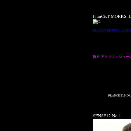
FranCisT MORKS. LABORATORIES 2017
FranCisT MORKS. LABORATORIES
⬅︎ Google map
VILLA CANSALINAS BLD.B1 3-1-15 Hiroo Shibuya-ku Tokyo 150-0012 Japan
Tel : +81 3 6427 7735 Fax : +81 3 6427 7736
弊社 アトリエ・ショールームが移転致しました。（＊一般のお客様は入館出来
〒150-0012 東京都渋谷区広尾 3-1-15 VILLA CANSALINAS BLD. B1
フランシスト・モークス ラボラトリーズ
TEL: 03 6427 7735 / FAX: 03 6427 7736
Published on 11月 17, 2017 10:49 PM.
Filed under:
FRANCIST_MOR.K.S.
,
MEDIA
SENSE12 No.1