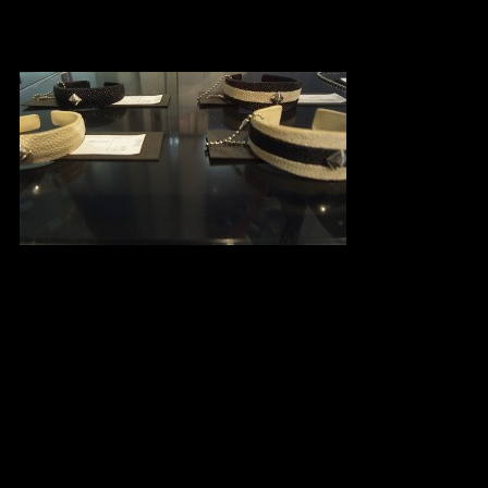
No : MV8504 Stingray & Silver925
NeckLace ¥ 19,95
No : MV8502 Stingray & Si
Triple : ¥12,600 _ (¥ 12,000_)
Single : ¥11,550 _ (¥ 11,000_)