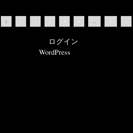
1
2
3
4
5
6
…
23
»
© 2026 News |
ログイン
Powered by
WordPress
with "tanzaku" Word