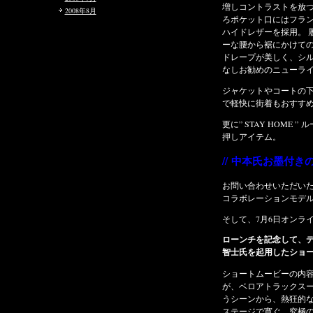
増しコントラストを放つ仕掛け。ダブルD冠抑えや後
2008年8月
ろポケット口にはフランシスト・モークス定番ホース
ハイドレザーを採用。 履き心地は勿論、ボリューミ
ーな腰から裾にかけての計算されたテーパードによる
ドレープが美しく、シルエットもパーフェクト！文句
なしお勧めのニューラインイージーパンツが完成。
ジャケットやコートの下にインも良し、セットアップ
で軽快に街着もおすすめ。
更に” STAY HOME ” ルームウエアとしても最高な一
押しアイテム。
// 中本氏お墨付きの渾身作誕生//
お問い合わせいただいた皆さまのご要望へお答えし、
コラボレーションモデル限定生産が実現
そして、7月6日オンライン発売が決定
ローンチを記念して、ディレクションとモデルに中本
智士氏を起用したショートムービーを発表。
ショートムービーの内容は、架空の大物ロックスター
が、ベロアトラックスーツを着用しライブ会場へ向か
うシーンから、熱狂的なライブシーン、そしてバック
ステージで寛ぐ、究極のルームウエアの感触を音と共