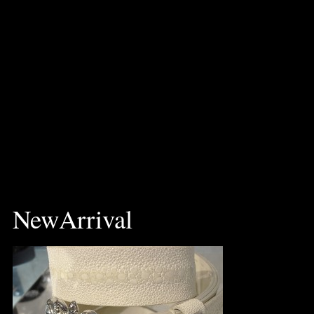
Just another WordPress weblog
NewArrival