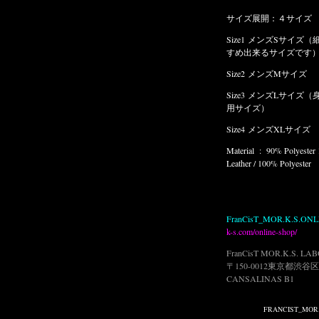
サイズ展開：４サイズ
Size1 メンズSサイズ（細身の男性の他、女性にもおす
すめ出
来るサイズです）
Size2 メンズMサイズ
Size3 メンズLサイズ（身長176cm 体重70kg 中本氏着
用サイズ）
Size4 メンズXLサイズ
Material : 90% Polyester 10% Polyurethane / Horse
Leather / 100% Polyester
FranCisT_MOR.K.S.ONLINE SHOP ©
http://www.mor-
k-s.com/online-shop/
FranCisT MOR.K.S. LABORATORIES
〒150-0012東京都渋谷区広尾3-1-15 VILLA
CANSALINAS B1
Published on 7月 04, 2020 1:24 AM.
Filed under:
FRANCIST_MOR.K.S.
,
MEDIA