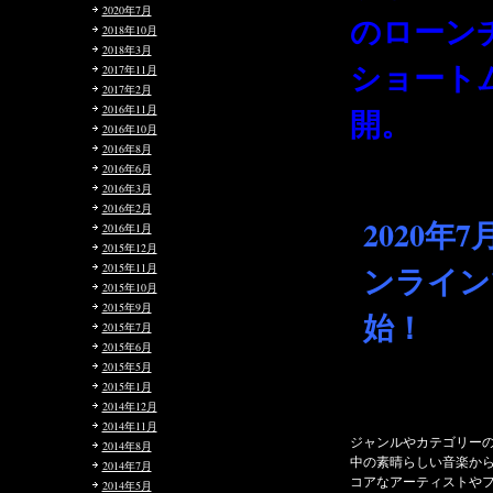
2020年7月
のローンチを記念した
2018年10月
2018年3月
ショートムービーを公
2017年11月
2017年2月
開。
2016年11月
2016年10月
2016年8月
2016年6月
2016年3月
2016年2月
2020
年
7
月
6
日から オ
2016年1月
2015年12月
ンラインで発売開
2015年11月
2015年10月
2015年9月
始！
2015年7月
2015年6月
2015年5月
2015年1月
2014年12月
2014年11月
ジャンルやカテゴリーの垣根を取り払い、現世の世界
2014年8月
中の素晴らしい音楽からインスピレーションを受け、
2014年7月
コアなアーティストやファンに向けて、製作活動を続
2014年5月