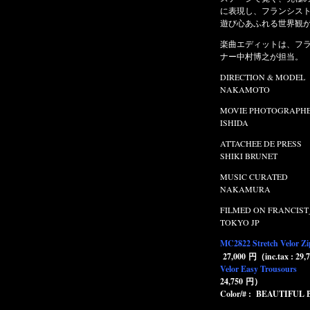
に表現し、フランシスト・モークスラボラトリーズの
遊び心あふれる世界観が鮮明に描かれている。
楽曲エディットは、フランシスト・モークスのデザイ
ナー中村博之が担当。
DIRECTION & MODEL : SATOSHI
NAKAMOTO
MOVIE PHOTOGRAPHER : NAOFUMI
ISHIDA
ATTACHEE DE PRESS : VUNVINO /
SHIKI BRUNET
MUSIC CURATED : HIROYUKI
NAKAMURA
FILMED ON FRANCIST_MOR.K.S. LABORATORIES.
TOKYO JP
MC2822 Stretch Velor Zipup Track Jacket
Price :
27,000
円
（
inc.tax : 29,700
円）
MC2823 Stretch
Velor Easy Trousours
Price : 22,500 円（inc.tax :
24,750 円）
Color/# : BEAUTIFUL BLACK