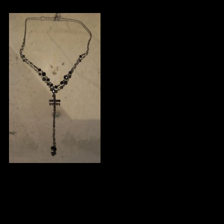
No : MV8506 Swarovski Petit Ros
¥ 6,080_ 