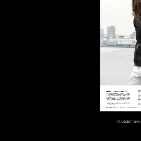
Published on 11月 10, 2016 1:54 AM.
Filed under:
FRANCIST_MOR.K.S.
,
MEDIA
,
SHOP INFORMATION