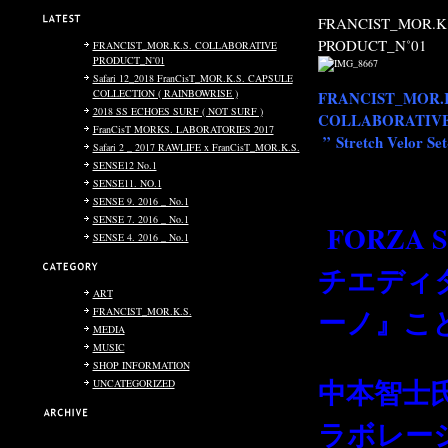
FRANCIST_MOR.K.S. COLLABORATIVE
Safari 12_201
PRODUCT_N˚01
FRANCIST_MOR.K.S. COLLABORATIVE
PRODUCT_N˚01
Published on 10月 24, 2
Safari 12_2018 FranCisT_MOR.K.S. CAPSULE
Filed under:
FRANCIST_
COLLECTION ( RAINBOWRISE )
FRANCIST_MOR.K.S.
2018 SS ECHOES SURF ( NOT SURF )
COLLABORATIVE PRODUCT_N˚01
FranCisT MORKS. LABORATORIES 2017
”
Stretch Velor Set-Up “
Safari 2 _ 2017 RAWLIFE x FranCisT_MOR.K.S.
2018 SS ECHOE
SENSE12 No.1
SENSE11. NO.1
FranCisT_MO
SENSE 9. 2016 _ No.1
なライン。
SENSE 7. 2016 _ No.1
FORZA STYLE マル
SENSE 4. 2016 _ No.1
ECHOES SURF ( NO
チエディター『サトシ
今シーズンよりス
ART
(3)
ーノ』こと
FRANCIST_MOR.K.S.
(104)
MEDIA
(58)
Published on 3月 02, 20
MUSIC
(31)
Filed under:
FRANCIST_
SHOP INFORMATION
(163)
INFORMATION
中本智士氏との初のコ
UNCATEGORIZED
(2)
ラボレーションモデル
あああああ