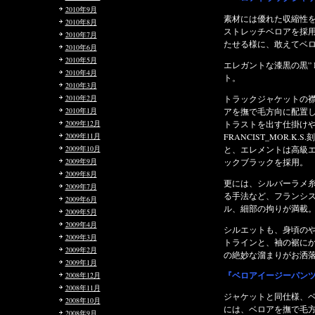
2010年9月
素材には優れた収縮性を持ち合わせたハイテンション
2010年8月
ストレッチベロアを採用し、ボディカラーの黒を際立
2010年7月
たせる様に、敢えてベロアを逆毛裁ちに裁断。
2010年6月
2010年5月
エレガントな漆黒の黒” BEAUTIFUL BLACK “がマス
2010年4月
ト。
2010年3月
トラックジャケットの襟裏、袖唇、裾切り替えをベロ
2010年2月
アを撫で毛方向に配置し、さりげなく光沢を放ちコン
2010年1月
トラストを出す仕掛けや、フロントジップには、
2009年12月
FRANCIST_MOR.K.S.刻印入りワンスタースライダー
2009年11月
と、エレメントは高級エクセラ逆開オープンのメタリ
2009年10月
ックブラックを採用。
2009年9月
2009年8月
更には、シルバーラメ糸シームステッチが見え隠れす
2009年7月
る手法など、フランシスト・モークス独自のディテー
2009年6月
ル、細部の拘りが満載。
2009年5月
2009年4月
シルエットも、身頃のややゆとりのあるタイトフィッ
2009年3月
トラインと、袖の裾にかけて広がりを持たせドレープ
2009年2月
の絶妙な溜まりがお洒落な最新パターンを採用。
2009年1月
『ベロアイージーパンツ』
2008年12月
2008年11月
ジャケットと同仕様、ベルトパーツや腰ポケット口布
2008年10月
には、ベロアを撫で毛方向に配置。さりげなく光沢が
2008年9月